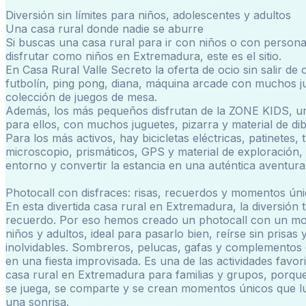
Diversión sin límites para niños, adolescentes y adultos
Una casa rural donde nadie se aburre
Si buscas una casa rural para ir con niños o con personas
disfrutar como niños en Extremadura, este es el sitio.
En Casa Rural Valle Secreto la oferta de ocio sin salir de c
futbolín, ping pong, diana, máquina arcade con muchos j
colección de juegos de mesa.
Además, los más pequeños disfrutan de la ZONE KIDS, u
para ellos, con muchos juguetes, pizarra y material de dib
Para los más activos, hay bicicletas eléctricas, patinetes,
microscopio, prismáticos, GPS y material de exploración, 
entorno y convertir la estancia en una auténtica aventura
Photocall con disfraces: risas, recuerdos y momentos ún
En esta divertida casa rural en Extremadura, la diversión
recuerdo. Por eso hemos creado un photocall con un mo
niños y adultos, ideal para pasarlo bien, reírse sin prisas 
inolvidables. Sombreros, pelucas, gafas y complementos 
en una fiesta improvisada. Es una de las actividades favo
casa rural en Extremadura para familias y grupos, porque
se juega, se comparte y se crean momentos únicos que 
una sonrisa.