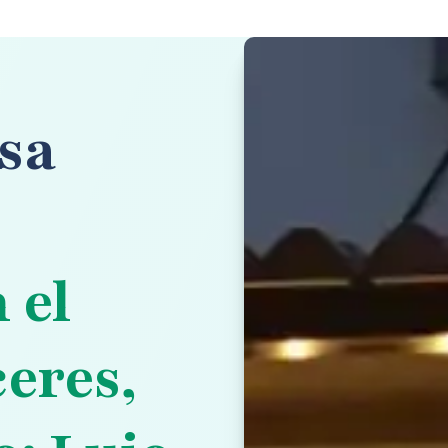
sa
 el
eres,