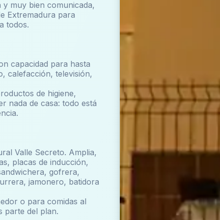
a y muy bien comunicada,
 de Extremadura para
a todos.
con capacidad para hasta
 calefacción, televisión,
roductos de higiene,
er nada de casa: todo está
ncia.
ral Valle Secreto. Amplia,
, placas de inducción,
 sandwichera, gofrera,
urrera, jamonero, batidora
edor o para comidas al
s parte del plan.