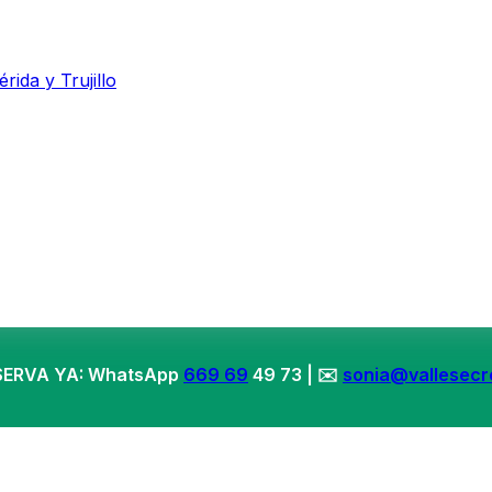
ida y Trujillo
ESERVA YA: WhatsApp
669 69
49 73 | ✉️
sonia@vallesecr