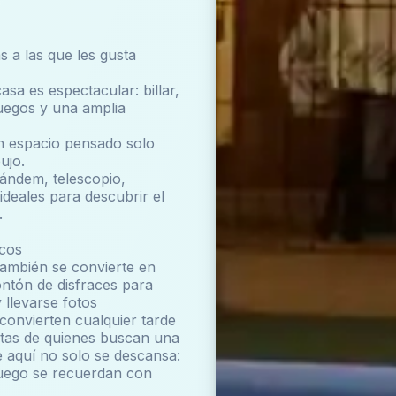
 a las que les gusta
asa es espectacular: billar,
uegos y una amplia
n espacio pensado solo
ujo.
 tándem, telescopio,
ideales para descubrir el
.
icos
 también se convierte en
ntón de disfraces para
y llevarse fotos
convierten cualquier tarde
ritas de quienes buscan una
 aquí no solo se descansa:
luego se recuerdan con