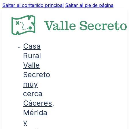
Saltar al contenido principal
Saltar al pie de página
Casa
Rural
Valle
Secreto
muy
cerca
Cáceres,
Mérida
y