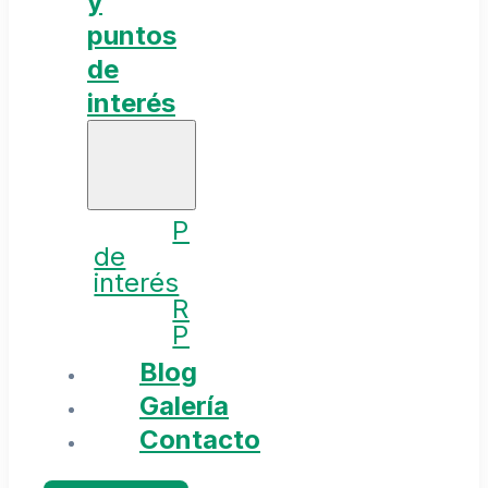
y
puntos
de
interés
Puntos
de
interés
Rutas
Planes
Blog
Galería
Contacto