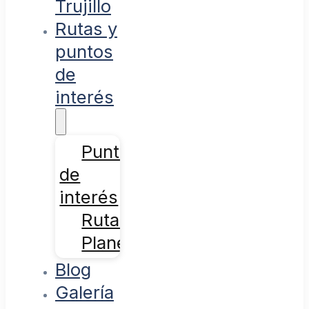
Trujillo
Rutas y
puntos
de
interés
Puntos
de
interés
Rutas
Planes
Blog
Galería