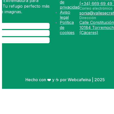
de Extremadura para
de
(+34) 669 69 49 
. Tu refugio perfecto más
privacidad
Correo electrónico
e imaginas.
Aviso
sonia@vallesecret
legal
Dirección
Política
Calle Constitución
de
10184 Torremoch
cookies
(Cáceres)
Hecho con ❤️ y ☕ por Webcafeína | 2025