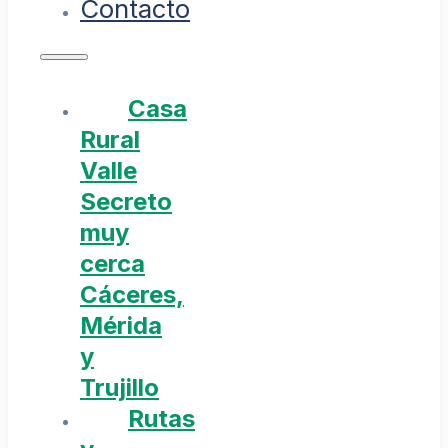
Contacto
Casa
Rural
Valle
Secreto
muy
cerca
Cáceres,
Mérida
y
Trujillo
Rutas