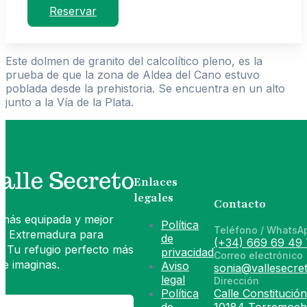
Reservar
Este dolmen de granito del calcolítico pleno, es la
prueba de que la zona de Aldea del Cano estuvo
poblada desde la prehistoria. Se encuentra en un alto
junto a la Vía de la Plata.
Enlaces
legales
Contacto
 más equipada y mejor
Política
Teléfono / WhatsA
de Extremadura para
de
(+34) 669 69 49 
. Tu refugio perfecto más
privacidad
Correo electrónico
e imaginas.
Aviso
sonia@vallesecret
legal
Dirección
Política
Calle Constitución