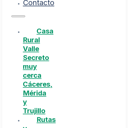
Contacto
Casa
Rural
Valle
Secreto
muy
cerca
Cáceres,
Mérida
y
Trujillo
Rutas