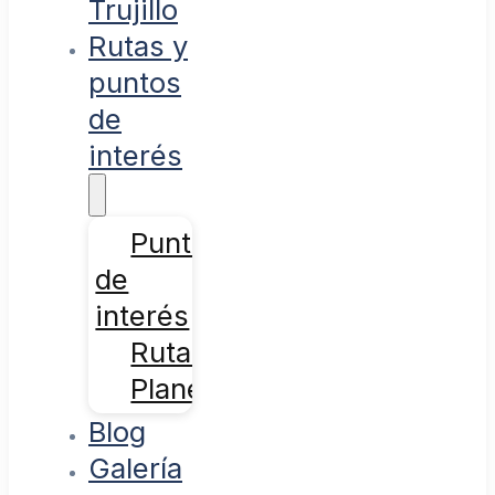
Trujillo
Rutas y
puntos
de
interés
Puntos
de
interés
Rutas
Planes
Blog
Galería