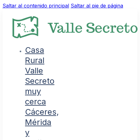
Saltar al contenido principal
Saltar al pie de página
Casa
Rural
Valle
Secreto
muy
cerca
Cáceres,
Mérida
y