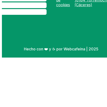
de
10184 Torremoch
cookies
(Cáceres)
Hecho con ❤️ y ☕ por Webcafeína | 2025