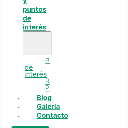
y
puntos
de
interés
Puntos
de
interés
Rutas
Planes
Blog
Galería
Contacto