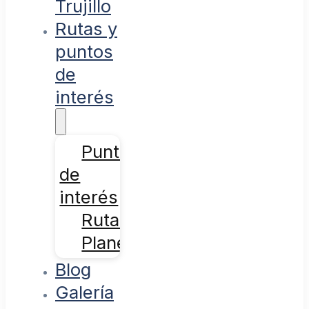
Trujillo
Rutas y
puntos
de
interés
Puntos
de
interés
Rutas
Planes
Blog
Galería