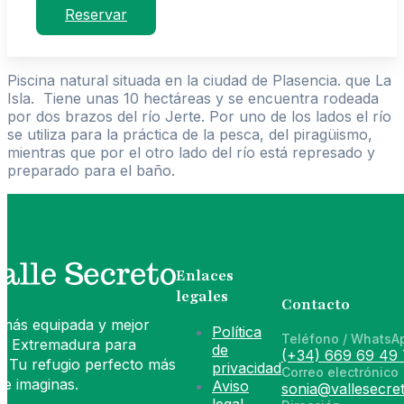
Reservar
Piscina natural situada en la ciudad de Plasencia. que La
Isla. Tiene unas 10 hectáreas y se encuentra rodeada
por dos brazos del río Jerte. Por uno de los lados el río
se utiliza para la práctica de la pesca, del piragüismo,
mientras que por el otro lado del río está represado y
preparado para el baño.
Enlaces
legales
Contacto
 más equipada y mejor
Política
Teléfono / WhatsA
de Extremadura para
de
(+34) 669 69 49 
. Tu refugio perfecto más
privacidad
Correo electrónico
e imaginas.
Aviso
sonia@vallesecret