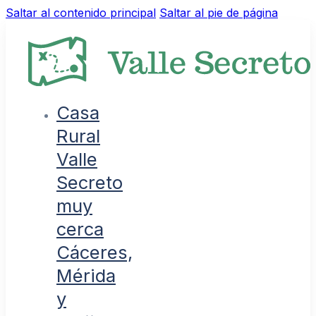
Saltar al contenido principal
Saltar al pie de página
Casa
Rural
Valle
Secreto
muy
cerca
Cáceres,
Mérida
y