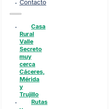
Contacto
Casa
Rural
Valle
Secreto
muy
cerca
Cáceres,
Mérida
y
Trujillo
Rutas