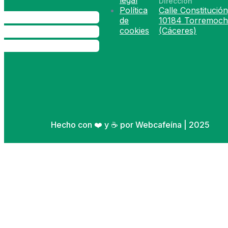
legal
Dirección
Política
Calle Constitución
de
10184 Torremoch
cookies
(Cáceres)
Hecho con ❤️ y ☕ por Webcafeína | 2025