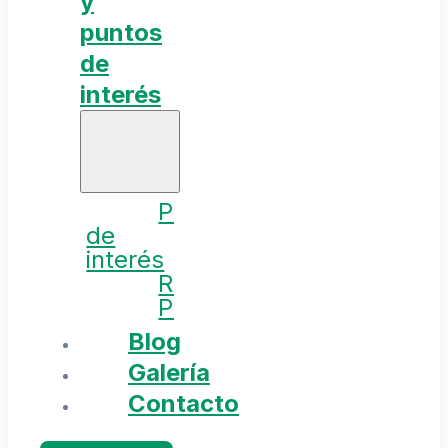
y
puntos
de
interés
Puntos
de
interés
Rutas
Planes
Blog
Galería
Contacto