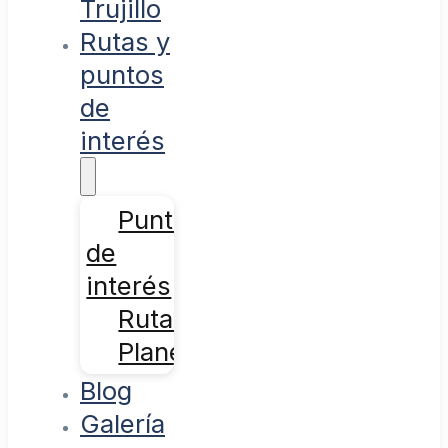
Trujillo
Rutas y
puntos
de
interés
Puntos
de
interés
Rutas
Planes
Blog
Galería