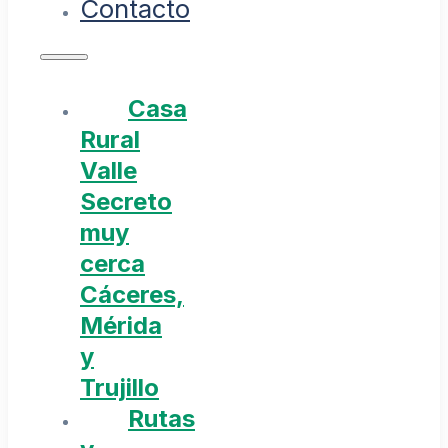
Contacto
Casa
Rural
Valle
Secreto
muy
cerca
Cáceres,
Mérida
y
Trujillo
Rutas