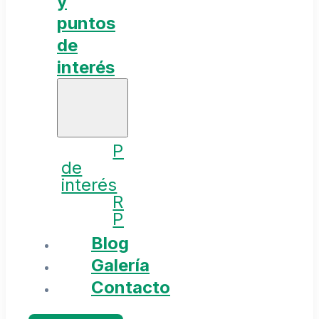
y
puntos
de
interés
Puntos
de
interés
Rutas
Planes
Blog
Galería
Contacto