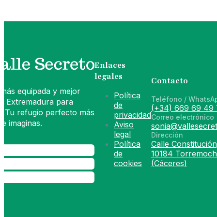
Enlaces
legales
Contacto
 más equipada y mejor
Política
Teléfono / WhatsA
de Extremadura para
de
(+34) 669 69 49 
. Tu refugio perfecto más
privacidad
Correo electrónico
e imaginas.
Aviso
sonia@vallesecret
legal
Dirección
Política
Calle Constitución
de
10184 Torremoch
cookies
(Cáceres)