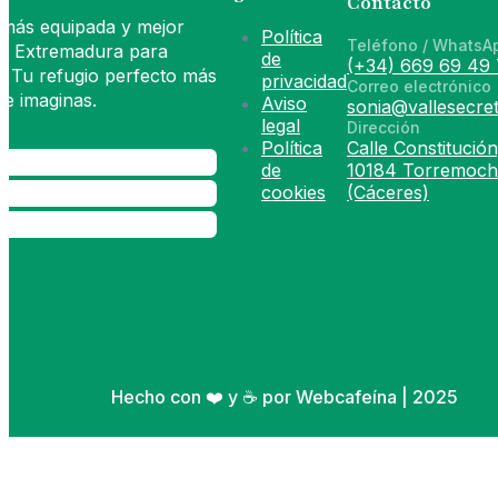
Contacto
 más equipada y mejor
Política
Teléfono / WhatsA
de Extremadura para
de
(+34) 669 69 49 
. Tu refugio perfecto más
privacidad
Correo electrónico
e imaginas.
Aviso
sonia@vallesecret
legal
Dirección
Política
Calle Constitución
de
10184 Torremoch
cookies
(Cáceres)
Hecho con ❤️ y ☕ por Webcafeína | 2025