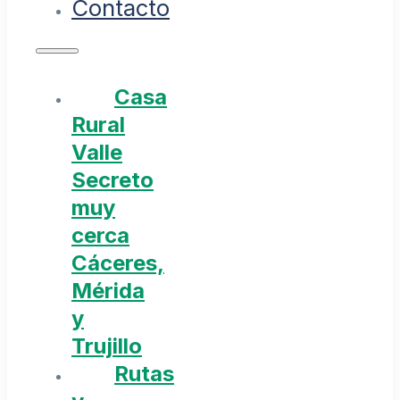
Contacto
Casa
Rural
Valle
Secreto
muy
cerca
Cáceres,
Mérida
y
Trujillo
Rutas