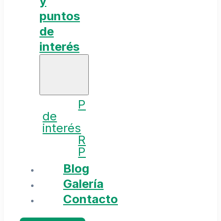
y
puntos
de
interés
Puntos
de
interés
Rutas
Planes
Blog
Galería
Contacto