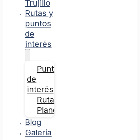
Trujillo
Rutas y
puntos
de
interés
Puntos
de
interés
Rutas
Planes
Blog
Galería