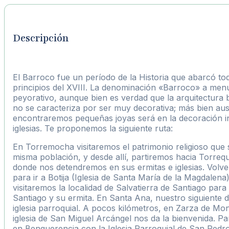
Descripción
El Barroco fue un período de la Historia que abarcó tod
principios del XVIII. La denominación «Barroco» a menu
peyorativo, aunque bien es verdad que la arquitectura
no se caracteriza por ser muy decorativa; más bien au
encontraremos pequeñas joyas será en la decoración in
iglesias. Te proponemos la siguiente ruta:
En Torremocha visitaremos el patrimonio religioso que 
misma población, y desde allí, partiremos hacia Torre
donde nos detendremos en sus ermitas e iglesias. Vol
para ir a Botija (Iglesia de Santa María de la Magdalena
visitaremos la localidad de Salvatierra de Santiago para 
Santiago y su ermita. En Santa Ana, nuestro siguiente 
iglesia parroquial. A pocos kilómetros, en Zarza de Mo
iglesia de San Miguel Arcángel nos da la bienvenida. Pa
en Benquerencia con la Iglesia Parroquial de San Pedr