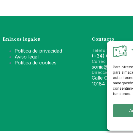
Enlaces legales
Contacto
Política de privacidad
Teléfono / WhatsA
(+34) 669 69 49 
Aviso legal
Correo electrónico
Política de cookies
sonia@vallesecret
Para ofrece
Dirección
para almace
Calle Constitución
estas tecn
navegación o
10184 Torremocha
consentimie
funciones.
A