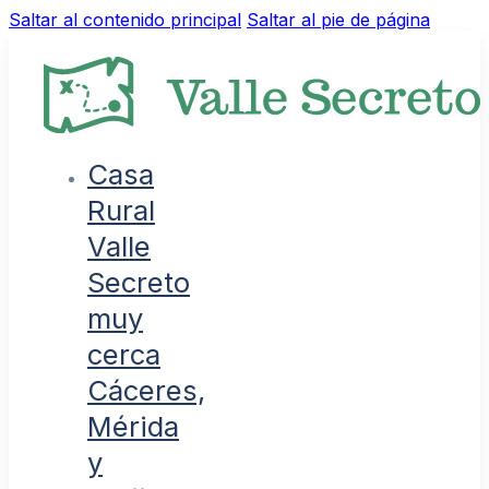
Saltar al contenido principal
Saltar al pie de página
Casa
Rural
Valle
Secreto
muy
cerca
Cáceres,
Mérida
y