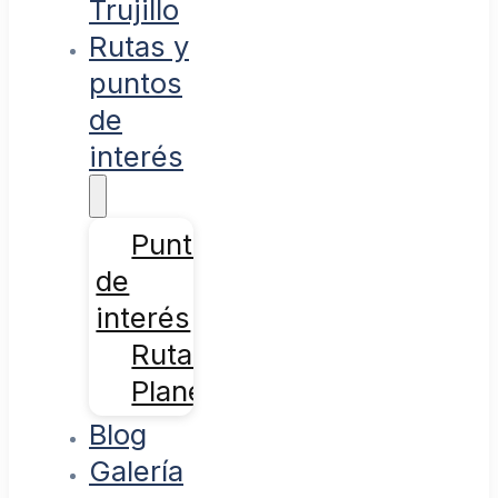
Trujillo
Rutas y
puntos
de
interés
Puntos
de
interés
Rutas
Planes
Blog
Galería