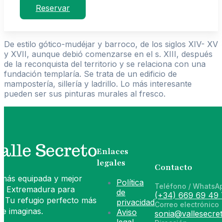
Reservar
De estilo gótico-mudéjar y barroco, de los siglos XIV- XV
y XVII, aunque debió comenzarse en el s. XIII, después
de la reconquista del territorio y se relaciona con una
fundación templaría. Se trata de un edificio de
mampostería, sillería y ladrillo. Lo más interesante
pueden ser sus pinturas murales al fresco.
Enlaces
legales
Contacto
 más equipada y mejor
Política
Teléfono / WhatsA
de Extremadura para
de
(+34) 669 69 49 
. Tu refugio perfecto más
privacidad
Correo electrónico
e imaginas.
Aviso
sonia@vallesecret