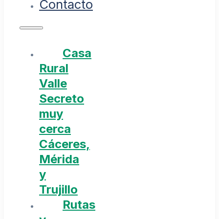
Contacto
Casa
Rural
Valle
Secreto
muy
cerca
Cáceres,
Mérida
y
Trujillo
Rutas