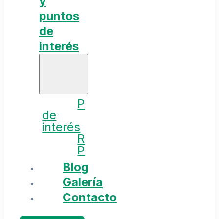
y
puntos
de
interés
Puntos
de
interés
Rutas
Planes
Blog
Galería
Contacto