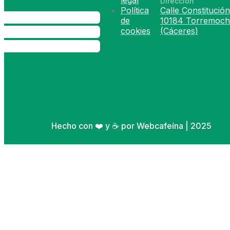
legal
Dirección
Política
Calle Constitución
de
10184 Torremoch
cookies
(Cáceres)
Hecho con ❤️ y ☕ por Webcafeína | 2025